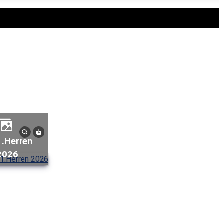
erren
2026