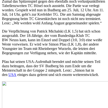
Zumal das Spitzenspiel gegen den ebenfalls noch verlustpunktfreien
Tabellenzweiten TC Hösel noch aussteht. Die Partie war verlegt
worden. Gespielt wird nun in Budberg am 25. Juli, 12 Uhr. Am 11.
Juli, 14 Uhr, geht’s zur Krefelder TG. Die am Samstag abgesagte
Begegnung beim TC Giesenkirchen ist noch nicht neu terminiert.
Lesic: „Wir werden wohl Anfang August gegeneinander spielen.“
Die Verpflichtung von Patrick Michalski (LK 1,5) hat sich schon
ausgezahlt. Der 18-Jährige, der vom Bundesliga-Klub TC
BW Neuss kam, kann im Einzel und Doppel (3:0, 3:0) eine weiße
Weste vorweisen. Er wird wie Simon Pfau (LK 1,8), der andere
Youngster im Team mit Rheinberger Wurzeln, die letzten drei
Begegnungen zur Verfügung stehen, wie der Kapitän mitteilte.
Pfau hat seinen USA-Aufenthalt beendet und möchte seinen Teil
dazu beitragen, dass der SV Budberg bis zum Ende um die
Meisterschaft in der Gruppe 2 mitspielt. Lesic: „Simon hat in
den
USA
einiges dazu gelernt und sich enorm weiterentwickelt.