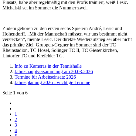
Einsatz, habe aber regelmäßig mit den Profis trainiert, weiß Lesic.
Michalski sei im Sommer die Nummer zwei.
Zudem gehören zu den ersten sechs Spielern André, Lesic und
Hohendorff. „Mit der Mannschaft müssen wir uns bestimmt nicht
verstecken“, meinte Lesic. Der direkte Wiederaufstieg sei aber nicht
das primäre Ziel. Gruppen-Gegner im Sommer sind der TC
Rheinstadion, TC Hösel, Solinger TC II, TC Giesenkirchen,
Lintorfer TC und Krefelder TG.
Info zu Kameras in der Tennishalle
Jahreshauptversammlung am 20.03.2026
Termine für Arbeitseinsatz 2026
Jahresplanung 2026 - wichtige Termine
Seite 1 von 6
1
2
3
4
5