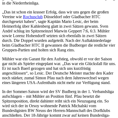
in die Niederrheinliga.
„Das ist schon ein krasser Erfolg, dass wir uns gegen die großen
Vereine wie
Rochusclub
Düsseldorf oder Gladbacher HTC
durchgesetzt haben“, sagte Kapitän Mario Lesic, der beim
Heimerfolg über Kahlenberg glatt in zwei Sätzen gewann. Sven
André schlug im Spitzeneinzel Marwin Geppert 7:6, 6:3. Mühler
sowie Lorenz Hohendorff setzten sich ebenfalls in zwei Sätzen
durch. Die Doppel wurden aufgeteilt. Nach der Auftaktniederlage
beim Gladbacher HTC II gewannen die Budberger die restliche vier
Gruppen-Partien und holten sich Rang eins.
Mühler war ein Garant für den Aufstieg, obwohl er vor der Saison
gar nicht als Spieler eingeplant war. „Das war ein Glücksfall für uns.
Er ist nach Baerl gezogen und hat sich uns kurzfristig
angeschlossen“, so Lesic. Der Deutsche Meister machte den Kader
noch stärker, zumal Simon Pfau nach dem Jahreswechsel wegen
eines längeren USA-Aufenthalts nicht mehr zur Verfügung stand.
In der Sommer-Saison wird der SV Budberg in der 1. Verbandsliga
aufschlagen – mit Mühler an Position fünf. Pfau besetzt die
Spitzenposition, direkt dahinter reiht sich ein Neuzugang ein. So
wird sich der in Orsoy wohnende Patrick Michalski vom
Bundesligisten BW Neuss der Herren-Mannschaft des Dorfklubs
anschließen. Der 18-Jährige kommt zwar auf keinen Bundesliga-