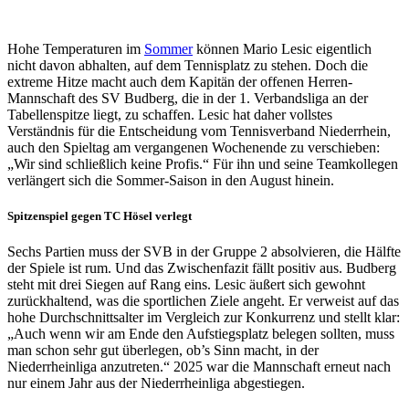
Hohe Temperaturen im
Sommer
können Mario Lesic eigentlich
nicht davon abhalten, auf dem Tennisplatz zu stehen. Doch die
extreme Hitze macht auch dem Kapitän der offenen Herren-
Mannschaft des SV Budberg, die in der 1. Verbandsliga an der
Tabellenspitze liegt, zu schaffen. Lesic hat daher vollstes
Verständnis für die Entscheidung vom Tennisverband Niederrhein,
auch den Spieltag am vergangenen Wochenende zu verschieben:
„Wir sind schließlich keine Profis.“ Für ihn und seine Teamkollegen
verlängert sich die Sommer-Saison in den August hinein.
Spitzenspiel gegen TC Hösel verlegt
Sechs Partien muss der SVB in der Gruppe 2 absolvieren, die Hälfte
der Spiele ist rum. Und das Zwischenfazit fällt positiv aus. Budberg
steht mit drei Siegen auf Rang eins. Lesic äußert sich gewohnt
zurückhaltend, was die sportlichen Ziele angeht. Er verweist auf das
hohe Durchschnittsalter im Vergleich zur Konkurrenz und stellt klar:
„Auch wenn wir am Ende den Aufstiegsplatz belegen sollten, muss
man schon sehr gut überlegen, ob’s Sinn macht, in der
Niederrheinliga anzutreten.“ 2025 war die Mannschaft erneut nach
nur einem Jahr aus der Niederrheinliga abgestiegen.