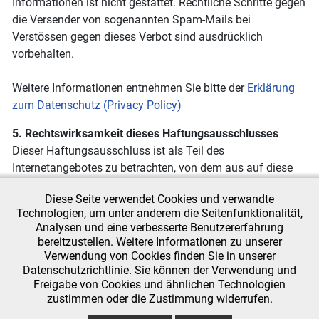
Informationen ist nicht gestattet. Rechtliche Schritte gegen
die Versender von sogenannten Spam-Mails bei
Verstössen gegen dieses Verbot sind ausdrücklich
vorbehalten.
Weitere Informationen entnehmen Sie bitte der
Erklärung
zum Datenschutz (Privacy Policy)
5. Rechtswirksamkeit dieses Haftungsausschlusses
Dieser Haftungsausschluss ist als Teil des
Internetangebotes zu betrachten, von dem aus auf diese
Seite verwiesen wurde. Sofern Teile oder einzelne
Diese Seite verwendet Cookies und verwandte
Formulierungen dieses Textes der geltenden Rechtslage
Technologien, um unter anderem die Seitenfunktionalität,
nicht, nicht mehr oder nicht vollständig entsprechen
Analysen und eine verbesserte Benutzererfahrung
sollten, bleiben die übrigen Teile des Dokumentes in ihrem
bereitzustellen. Weitere Informationen zu unserer
Inhalt und ihrer Gültigkeit davon unberührt.
Verwendung von Cookies finden Sie in unserer
Datenschutzrichtlinie. Sie können der Verwendung und
Freigabe von Cookies und ähnlichen Technologien
zustimmen oder die Zustimmung widerrufen.
SV Budberg 1946
Impressum
e.V.,