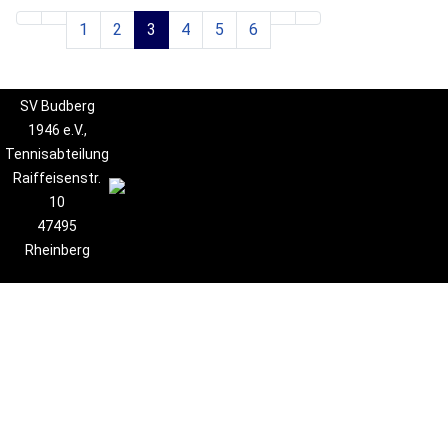
1
2
3
4
5
6
SV Budberg
1946 e.V.,
Tennisabteilung
Raiffeisenstr.
10
47495
Rheinberg